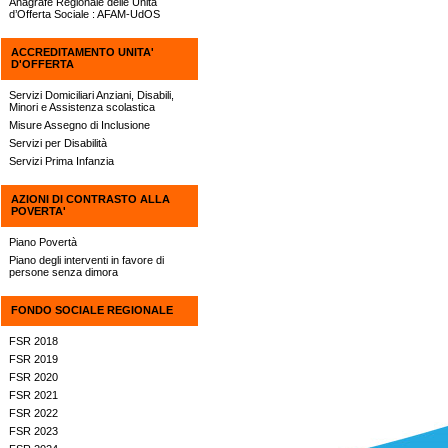
Anagrafe Regionale delle Unità
d’Offerta Sociale : AFAM-UdOS
ACCREDITAMENTO UNITA'
D'OFFERTA
Servizi Domiciliari Anziani, Disabili,
Minori e Assistenza scolastica
Misure Assegno di Inclusione
Servizi per Disabilità
Servizi Prima Infanzia
AZIONI DI CONTRASTO ALLA
POVERTA'
Piano Povertà
Piano degli interventi in favore di
persone senza dimora
FONDO SOCIALE REGIONALE
FSR 2018
FSR 2019
FSR 2020
FSR 2021
FSR 2022
FSR 2023