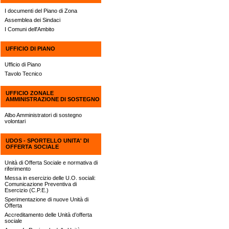
I documenti del Piano di Zona
Assemblea dei Sindaci
I Comuni dell'Ambito
UFFICIO DI PIANO
Ufficio di Piano
Tavolo Tecnico
UFFICIO ZONALE
AMMINISTRAZIONE DI SOSTEGNO
Albo Amministratori di sostegno
volontari
UDOS - SPORTELLO UNITA' DI
OFFERTA SOCIALE
Unità di Offerta Sociale e normativa di
riferimento
Messa in esercizio delle U.O. sociali:
Comunicazione Preventiva di
Esercizio (C.P.E.)
Sperimentazione di nuove Unità di
Offerta
Accreditamento delle Unità d’offerta
sociale