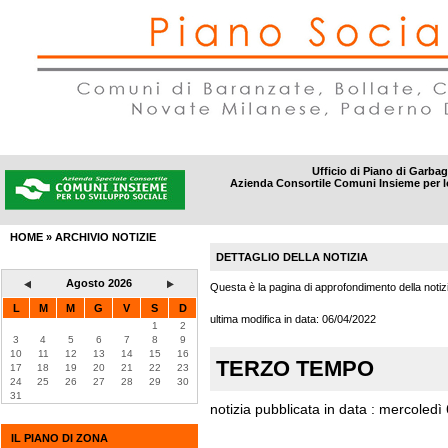
Ufficio di Piano di Garba
Azienda Consortile Comuni Insieme per l
DISTRETTI
|
AMBITI SOCIALI
|
INFORMAZIONI
|
CONTATTI
HOME
»
ARCHIVIO NOTIZIE
DETTAGLIO DELLA NOTIZIA
Agosto 2026
Questa è la pagina di approfondimento della notizi
L
M
M
G
V
S
D
ultima modifica in data:
06/04/2022
1
2
3
4
5
6
7
8
9
10
11
12
13
14
15
16
TERZO TEMPO
17
18
19
20
21
22
23
24
25
26
27
28
29
30
31
notizia pubblicata in data : mercoledì
IL PIANO DI ZONA