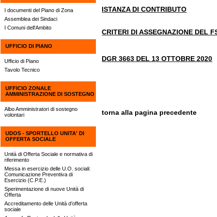
ISTANZA DI CONTRIBUTO
I documenti del Piano di Zona
Assemblea dei Sindaci
I Comuni dell'Ambito
CRITERI DI ASSEGNAZIONE DEL F
UFFICIO DI PIANO
DGR 3663 DEL 13 OTTOBRE 2020
Ufficio di Piano
Tavolo Tecnico
UFFICIO ZONALE
AMMINISTRAZIONE DI SOSTEGNO
Albo Amministratori di sostegno
torna alla pagina precedente
volontari
UDOS - SPORTELLO UNITA' DI
OFFERTA SOCIALE
Unità di Offerta Sociale e normativa di
riferimento
Messa in esercizio delle U.O. sociali:
Comunicazione Preventiva di
Esercizio (C.P.E.)
Sperimentazione di nuove Unità di
Offerta
Accreditamento delle Unità d’offerta
sociale