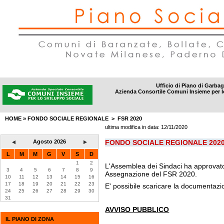
Ufficio di Piano di Garba
Azienda Consortile Comuni Insieme per l
DISTRETTI
|
AMBITI SOCIALI
|
INFORMAZIONI
|
CONTATTI
HOME
» FONDO SOCIALE REGIONALE >
FSR 2020
ultima modifica in data:
12/11/2020
Agosto 2026
FONDO SOCIALE REGIONALE 202
L
M
M
G
V
S
D
1
2
L'Assemblea dei Sindaci ha approvat
3
4
5
6
7
8
9
Assegnazione del FSR 2020.
10
11
12
13
14
15
16
17
18
19
20
21
22
23
E' possibile scaricare la documentazio
24
25
26
27
28
29
30
31
AVVISO PUBBLICO
IL PIANO DI ZONA