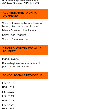
Anagrafe Regionale delle Unità
d’Offerta Sociale : AFAM-UdOS
ACCREDITAMENTO UNITA'
D'OFFERTA
Servizi Domiciliari Anziani, Disabili,
Minori e Assistenza scolastica
Misure Assegno di Inclusione
Servizi per Disabilità
Servizi Prima Infanzia
AZIONI DI CONTRASTO ALLA
POVERTA'
Piano Povertà
Piano degli interventi in favore di
persone senza dimora
FONDO SOCIALE REGIONALE
FSR 2018
FSR 2019
FSR 2020
FSR 2021
FSR 2022
FSR 2023