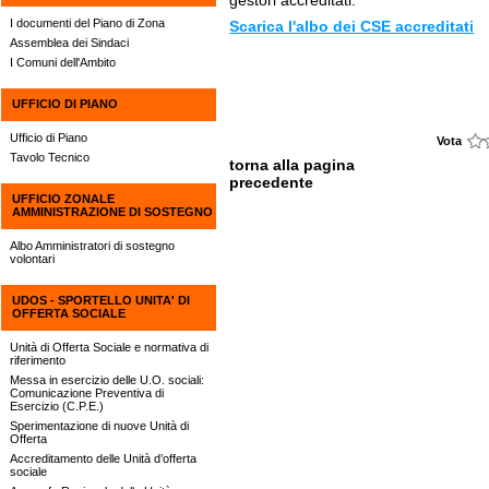
gestori accreditati.
I documenti del Piano di Zona
Scarica l'albo dei CSE accreditati
Assemblea dei Sindaci
I Comuni dell'Ambito
UFFICIO DI PIANO
Ufficio di Piano
Vota
Tavolo Tecnico
torna alla pagina
precedente
UFFICIO ZONALE
AMMINISTRAZIONE DI SOSTEGNO
Albo Amministratori di sostegno
volontari
UDOS - SPORTELLO UNITA' DI
OFFERTA SOCIALE
Unità di Offerta Sociale e normativa di
riferimento
Messa in esercizio delle U.O. sociali:
Comunicazione Preventiva di
Esercizio (C.P.E.)
Sperimentazione di nuove Unità di
Offerta
Accreditamento delle Unità d’offerta
sociale