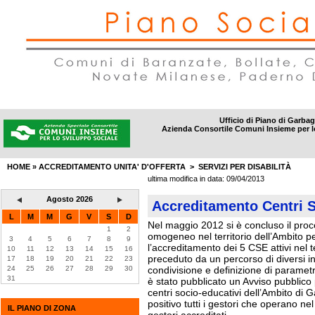
Ufficio di Piano di Garba
Azienda Consortile Comuni Insieme per l
DISTRETTI
|
AMBITI SOCIALI
|
INFORMAZIONI
|
CONTATTI
HOME
» ACCREDITAMENTO UNITA' D'OFFERTA >
SERVIZI PER DISABILITÀ
ultima modifica in data:
09/04/2013
Agosto 2026
Accreditamento Centri S
L
M
M
G
V
S
D
Nel maggio 2012 si è concluso il pro
1
2
omogeneo nel territorio dell’Ambito pe
3
4
5
6
7
8
9
l’accreditamento dei 5 CSE attivi nel t
10
11
12
13
14
15
16
preceduto da un percorso di diversi inc
17
18
19
20
21
22
23
24
25
26
27
28
29
30
condivisione e definizione di parametri
31
è stato pubblicato un Avviso pubblico
centri socio-educativi dell’Ambito di
positivo tutti i gestori che operano nel 
IL PIANO DI ZONA