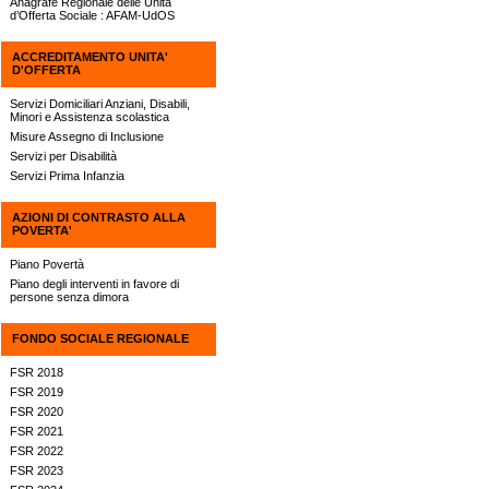
Anagrafe Regionale delle Unità
d’Offerta Sociale : AFAM-UdOS
ACCREDITAMENTO UNITA'
D'OFFERTA
Servizi Domiciliari Anziani, Disabili,
Minori e Assistenza scolastica
Misure Assegno di Inclusione
Servizi per Disabilità
Servizi Prima Infanzia
AZIONI DI CONTRASTO ALLA
POVERTA'
Piano Povertà
Piano degli interventi in favore di
persone senza dimora
FONDO SOCIALE REGIONALE
FSR 2018
FSR 2019
FSR 2020
FSR 2021
FSR 2022
FSR 2023