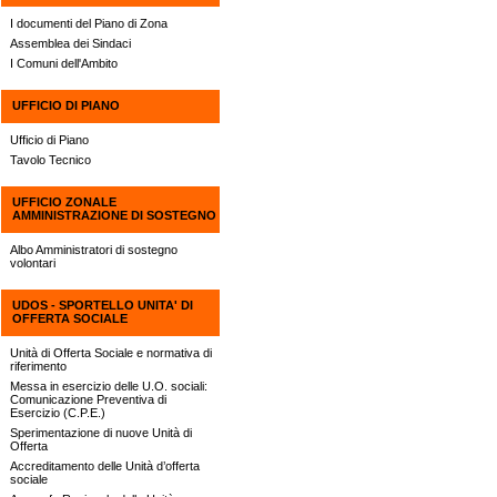
I documenti del Piano di Zona
Assemblea dei Sindaci
I Comuni dell'Ambito
UFFICIO DI PIANO
Ufficio di Piano
Tavolo Tecnico
UFFICIO ZONALE
AMMINISTRAZIONE DI SOSTEGNO
Albo Amministratori di sostegno
volontari
UDOS - SPORTELLO UNITA' DI
OFFERTA SOCIALE
Unità di Offerta Sociale e normativa di
riferimento
Messa in esercizio delle U.O. sociali:
Comunicazione Preventiva di
Esercizio (C.P.E.)
Sperimentazione di nuove Unità di
Offerta
Accreditamento delle Unità d’offerta
sociale