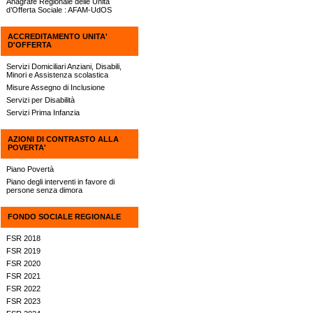
Anagrafe Regionale delle Unità
d’Offerta Sociale : AFAM-UdOS
ACCREDITAMENTO UNITA'
D'OFFERTA
Servizi Domiciliari Anziani, Disabili,
Minori e Assistenza scolastica
Misure Assegno di Inclusione
Servizi per Disabilità
Servizi Prima Infanzia
AZIONI DI CONTRASTO ALLA
POVERTA'
Piano Povertà
Piano degli interventi in favore di
persone senza dimora
FONDO SOCIALE REGIONALE
FSR 2018
FSR 2019
FSR 2020
FSR 2021
FSR 2022
FSR 2023