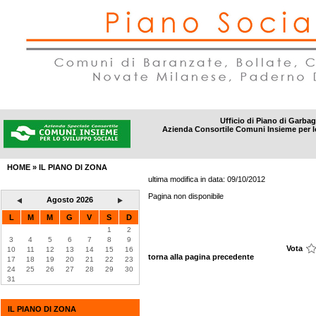
Ufficio di Piano di Garba
Azienda Consortile Comuni Insieme per l
DISTRETTI
|
AMBITI SOCIALI
|
INFORMAZIONI
|
CONTATTI
HOME
» IL PIANO DI ZONA
ultima modifica in data:
09/10/2012
Pagina non disponibile
Agosto 2026
L
M
M
G
V
S
D
1
2
3
4
5
6
7
8
9
Vota
10
11
12
13
14
15
16
torna alla pagina precedente
17
18
19
20
21
22
23
24
25
26
27
28
29
30
31
IL PIANO DI ZONA